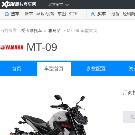
北京车市
选车
新车
导购
•
试驾
车图
SUV
买车
报价
经销
当前位置：
爱卡摩托车
雅马哈
MT-09 车型首页
>
>
MT-09
首页
车型首页
参数配置
资
厂商