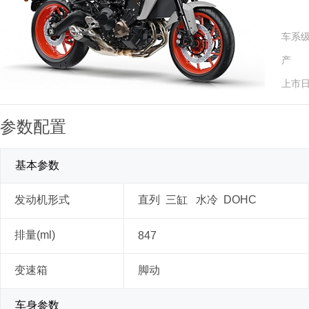
车系
产 
上市
参数配置
基本参数
发动机形式
直列 三缸 水冷 DOHC
排量(ml)
847
变速箱
脚动
车身参数