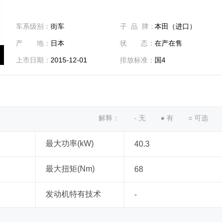
车系级别：
街车
子 品 牌：
本田（进口）
产 地：
日本
状 态：
在产在售
上市日期：
2015-12-01
排放标准：
国4
解释：
- 无
● 有
○ 可选
最大功率(kW)
40.3
最大扭矩(Nm)
68
发动机特有技术
-