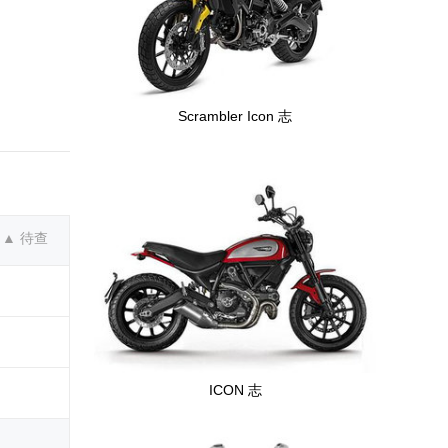
Scrambler Icon 志
▲ 待查
ICON 志