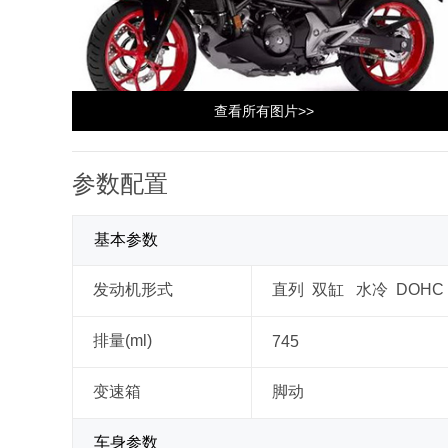
查看所有图片>>
参数配置
基本参数
发动机形式
直列 双缸 水冷 DOHC
排量(ml)
745
变速箱
脚动
车身参数