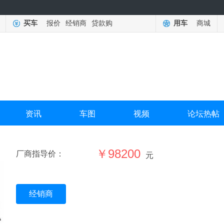
买车
报价
经销商
贷款购
用车
商城
资讯
车图
视频
论坛热帖
￥98200
厂商指导价：
元
经销商