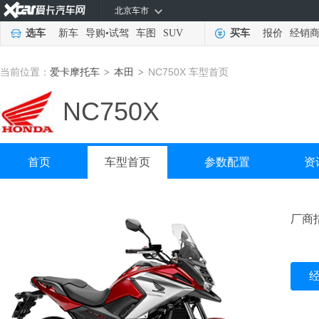
北京车市
选车
新车
导购
•
试驾
车图
SUV
买车
报价
经销
当前位置：
爱卡摩托车
本田
NC750X 车型首页
>
>
NC750X
首页
车型首页
参数配置
资
厂商