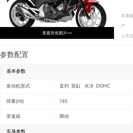
车系
产 
查看所有图片>>
上市
参数配置
基本参数
发动机形式
直列 双缸 水冷 DOHC
排量(ml)
745
变速箱
脚动
车身参数