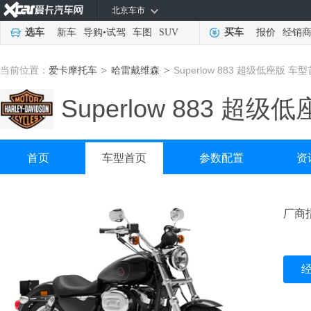
北京车市
选车
新车
导购
•
试驾
车图
SUV
买车
报价
经销
当前位置：
爱卡摩托车
哈雷戴维森
Superlow 883 超级低座版 车
>
>
Superlow 883 超级
首页
车型首页
参数配置
资
厂商