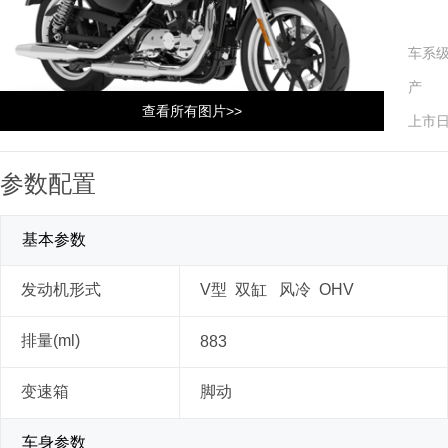
车系
产 
查看所有图片>>
上市
参数配置
基本参数
发动机形式
V型 双缸 风冷 OHV
排量(ml)
883
变速箱
脚动
车身参数