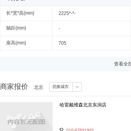
长*宽*高(mm)
2225*-*-
轴距(mm)
-
座高(mm)
705
查看全部
商家报价
切换城市
北京
哈雷戴维森北京东润店
010-67891903