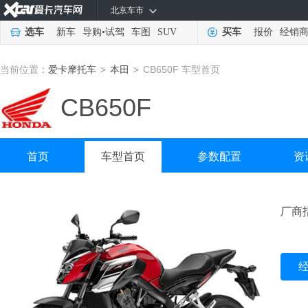
北京车市
选车
新车
导购
•
试驾
车图
SUV
买车
报价
经销
当前位置：
爱卡摩托车
本田
CB650F 车型首页
>
>
CB650F
首页
车型首页
参数配置
资
厂商