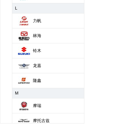
L
力帆
林海
铃木
龙嘉
隆鑫
M
摩瑞
摩托古兹