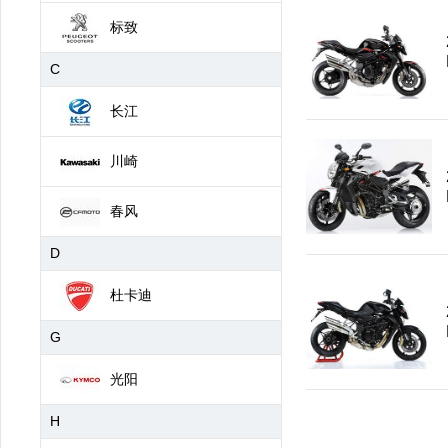
标致
C
长江
川崎
春风
D
杜卡迪
G
光阳
H