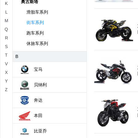
奥古斯塔
K
L
滑胎车系列
M
街车系列
Q
跑车系列
R
休旅车系列
S
T
B
V
宝马
X
Y
贝纳利
Z
奔达
本田
比亚乔