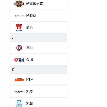
哈雷戴维森
哈特佛
豪爵
J
嘉爵
金城
K
KTM
凯旋
凯越