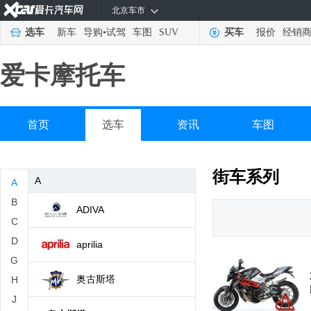
北京车市
选车
新车
导购
•
试驾
车图
SUV
买车
报价
经销
爱卡摩托车
首页
选车
资讯
车图
街车系列
A
A
B
ADIVA
C
D
aprilia
G
奥古斯塔
H
J