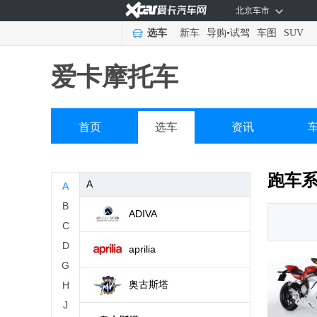
北京车市
选车
新车
导购
•
试驾
车图
SUV
爱卡摩托车
首页
选车
资讯
跑车
A
A
B
ADIVA
C
D
aprilia
G
奥古斯塔
H
J