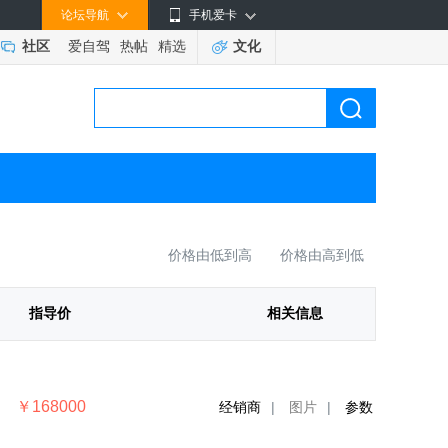
论坛导航
手机爱卡
社区
爱自驾
热帖
精选
文化
价格由低到高
价格由高到低
指导价
相关信息
￥168000
经销商
|
图片
|
参数