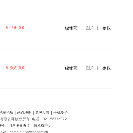
￥196000
经销商
|
图片
|
参数
￥369000
经销商
|
图片
|
参数
汽车论坛
|
站点地图
|
意见反馈
|
手机爱卡
玄文化传播有限公司 版权所有.
电话：021-56776072
76号
用户服务协议
隐私权声明
omplaint@xcar.com.cn