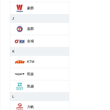
豪爵
J
嘉爵
金城
K
KTM
凯旋
凯越
L
力帆