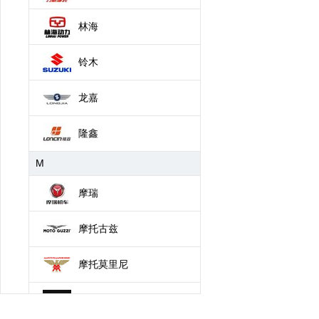
林海
铃木
龙嘉
隆鑫
M
摩瑞
摩托古兹
摩托莫里尼
摩枭机车