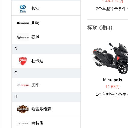
1.48-1.52万
长江
2
个车型符合条件
川崎
标致（进口）
春风
D
杜卡迪
G
Metropolis
光阳
11.68万
1
个车型符合条件
H
哈雷戴维森
哈特佛