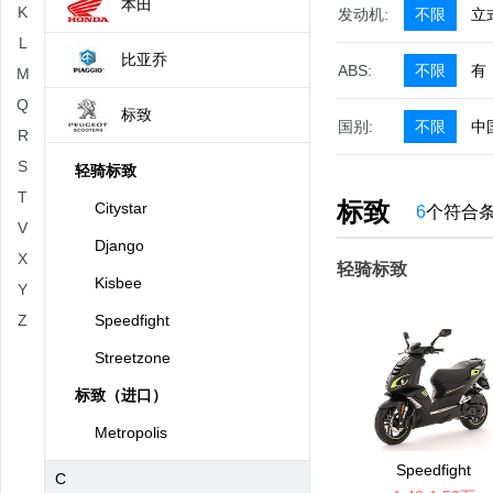
本田
K
发动机:
不限
立
L
比亚乔
ABS:
不限
有
M
Q
标致
国别:
不限
中
R
S
轻骑标致
T
标致
Citystar
6
个符合
V
Django
X
轻骑标致
Kisbee
Y
Z
Speedfight
Streetzone
标致（进口）
Metropolis
Speedfight
C