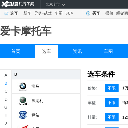
北京车市
选车
新车
导购
•
试驾
车图
SUV
买车
报价
经销
A
爱卡摩托车
ADIVA
aprilia
首页
选车
资讯
车图
奥古斯塔
选车条件
B
A
B
宝马
价格:
不限
1
C
D
贝纳利
车型:
不限
街
G
奔达
H
排量:
不限
12
J