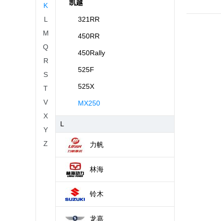
凯越
K
L
321RR
M
450RR
Q
450Rally
R
525F
S
525X
T
V
MX250
X
L
Y
Z
力帆
林海
铃木
龙嘉