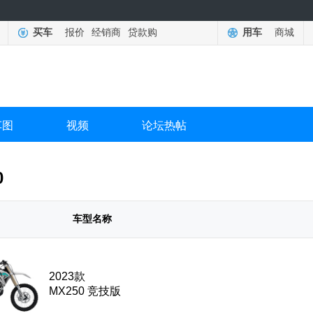
买车
报价
经销商
贷款购
用车
商城
车图
视频
论坛热帖
0
车型名称
2023款
MX250 竞技版