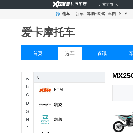
北京车市
哈特佛
选车
新车
导购
•
试驾
车图
SUV
豪爵
爱卡摩托车
J
嘉爵
首页
选车
资讯
金城
MX25
K
A
B
KTM
C
D
凯旋
G
凯越
H
J