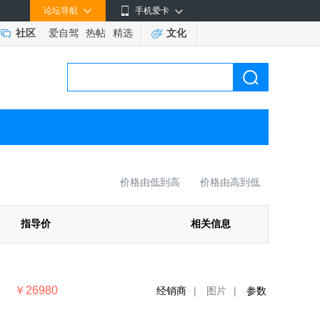
论坛导航
手机爱卡
社区
爱自驾
热帖
精选
文化
价格由低到高
价格由高到低
指导价
相关信息
￥26980
经销商
|
图片
|
参数