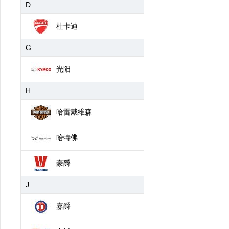
D
杜卡迪
G
光阳
H
哈雷戴维森
哈特佛
豪爵
J
嘉爵