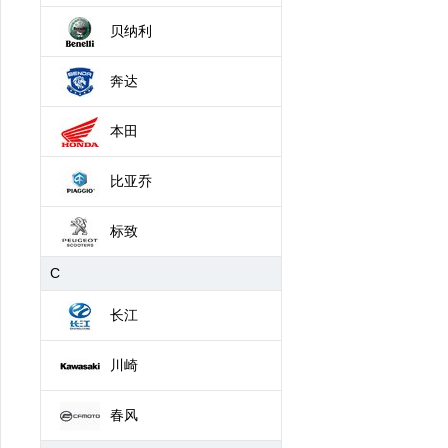
贝纳利
奔达
本田
比亚乔
标致
C
长江
川崎
春风