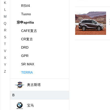
K
RSV4
L
Tuono
M
宗申aprilia
Q
R
CAFE复古
S
CR复古
T
DRD
V
GPR
X
SR MAX
Y
Z
TERRA
奥古斯塔
B
宝马