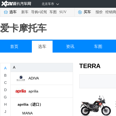
北京车市
选车
新车
导购
•
试驾
车图
SUV
买车
报价
经销
爱卡摩托车
首页
选车
资讯
车图
TERRA
A
A
B
ADIVA
C
D
aprilia
G
H
aprilia（进口）
J
MANA