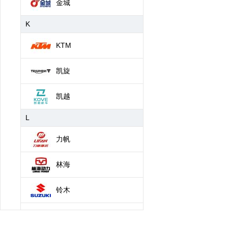
金城
K
KTM
凯旋
凯越
L
力帆
林海
铃木
龙嘉