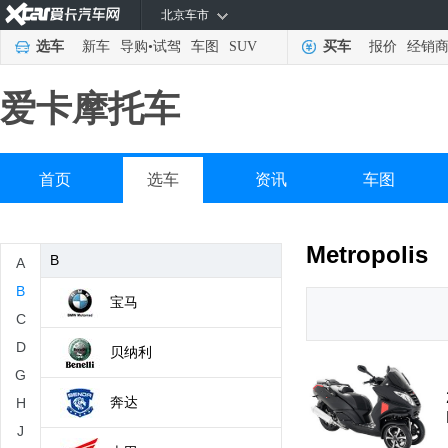
北京车市
选车
新车
导购
•
试驾
车图
SUV
买车
报价
经销
A
爱卡摩托车
ADIVA
aprilia
首页
选车
资讯
车图
奥古斯塔
Metropolis
B
A
B
宝马
C
D
贝纳利
G
奔达
H
J