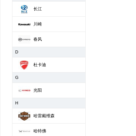
长江
川崎
春风
D
杜卡迪
G
光阳
H
哈雷戴维森
哈特佛