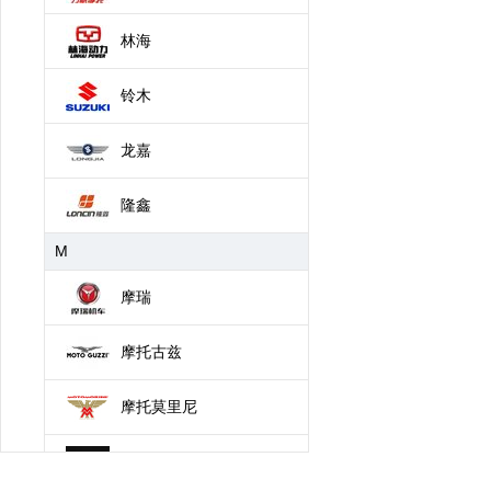
林海
铃木
龙嘉
隆鑫
M
摩瑞
摩托古兹
摩托莫里尼
摩枭机车