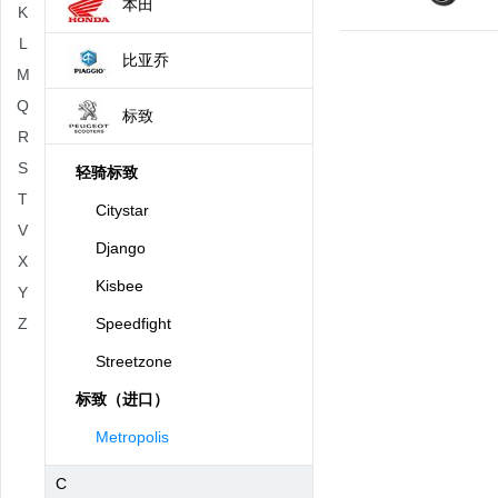
本田
K
L
比亚乔
M
Q
标致
R
S
轻骑标致
T
Citystar
V
Django
X
Kisbee
Y
Z
Speedfight
Streetzone
标致（进口）
Metropolis
C