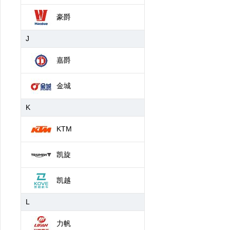
豪爵
J
嘉爵
金城
K
KTM
凯旋
凯越
L
力帆