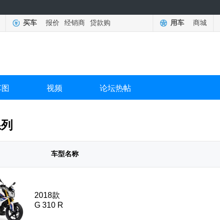
买车
报价
经销商
贷款购
用车
商城
车图
视频
论坛热帖
系列
车型名称
2018款
G 310 R