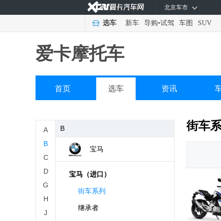
北京车市
选车
新车
导购
•
试驾
车图
SUV
A
爱卡摩托车
ADIVA
aprilia
首页
选车
资讯
奥古斯塔
街车
B
A
B
宝马
C
D
宝马（进口）
G
街车系列
H
继承者
J