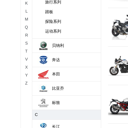
旅行系列
K
L
踏板
M
探险系列
Q
运动系列
R
S
贝纳利
T
V
奔达
X
本田
Y
Z
比亚乔
标致
C
长江