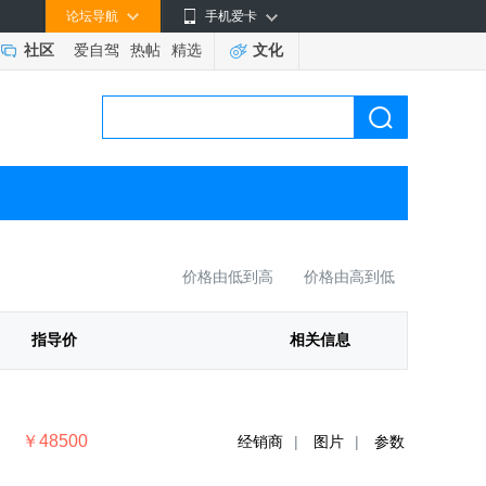
论坛导航
手机爱卡
社区
爱自驾
热帖
精选
文化
价格由低到高
价格由高到低
指导价
相关信息
￥48500
经销商
|
图片
|
参数