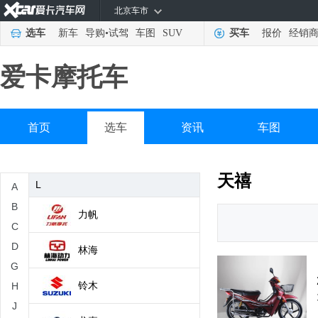
北京车市
金城
选车
新车
导购
•
试驾
车图
SUV
买车
报价
经销
K
爱卡摩托车
KTM
凯旋
首页
选车
资讯
车图
凯越
天禧
L
A
B
力帆
C
D
林海
G
铃木
H
J