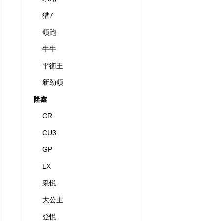
猎7
领跑
牛牛
平衡王
新劲领
隆鑫
CR
CU3
GP
LX
采悦
大公主
登悦