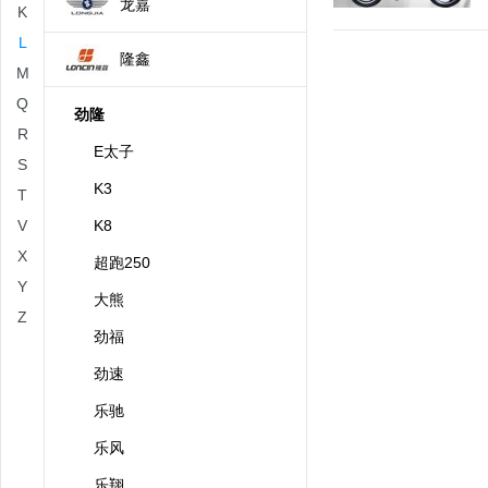
龙嘉
K
L
隆鑫
M
Q
劲隆
R
E太子
S
K3
T
V
K8
X
超跑250
Y
大熊
Z
劲福
劲速
乐驰
乐风
乐翔