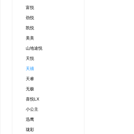
富悦
劲悦
凯悦
美美
山地途悦
天悦
天禧
天睿
无极
喜悦LX
小公主
迅鹰
珑彩