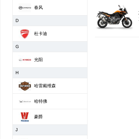
春风
D
杜卡迪
G
光阳
H
哈雷戴维森
哈特佛
豪爵
J