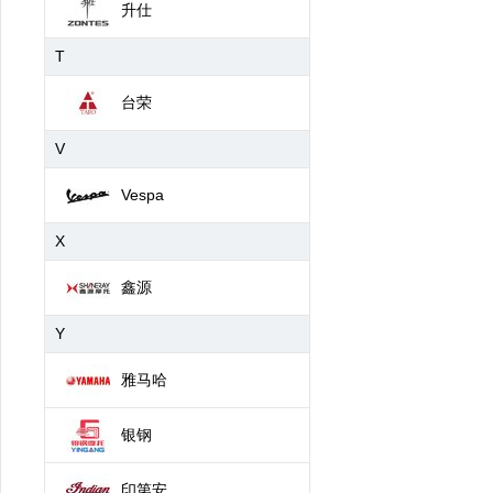
升仕
T
台荣
V
Vespa
X
鑫源
Y
雅马哈
银钢
印第安