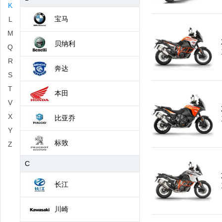
K
宝马
L
M
贝纳利
Q
R
奔达
S
T
本田
V
X
比亚乔
Y
标致
Z
C
长江
川崎