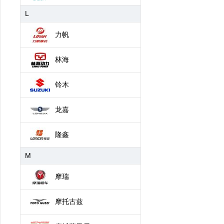
L
力帆
林海
铃木
龙嘉
隆鑫
M
摩瑞
摩托古兹