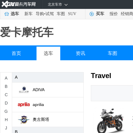
北京车市
选车
新车
导购
•
试驾
车图
SUV
买车
报价
经销
爱卡摩托车
首页
选车
资讯
车图
Travel
A
A
B
ADIVA
C
D
aprilia
G
奥古斯塔
H
J
B