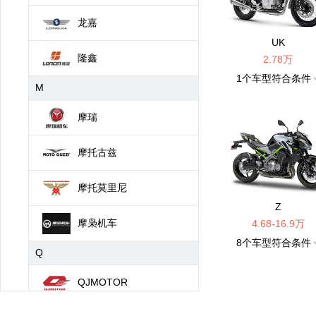
龙嘉
UK
隆鑫
2.78万
1
个车型符合条件
M
摩瑞
摩托古兹
摩托莫里尼
Z
摩枭机车
4.68-16.9万
8
个车型符合条件
Q
QJMOTOR