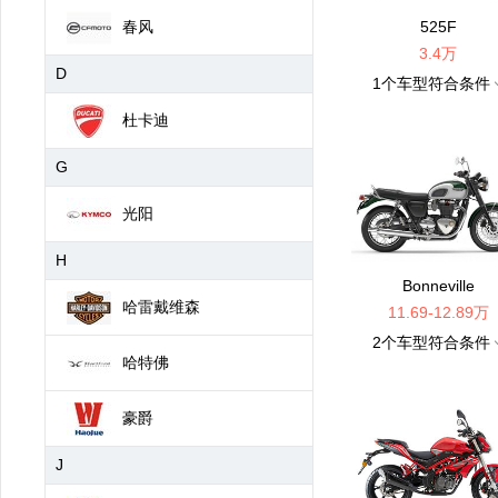
春风
525F
3.4万
D
1
个车型符合条件
杜卡迪
G
光阳
H
Bonneville
哈雷戴维森
11.69-12.89万
2
个车型符合条件
哈特佛
豪爵
J