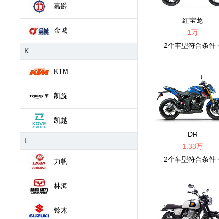
嘉爵
红宝龙
金城
1万
2
个车型符合条件
K
KTM
凯旋
凯越
DR
L
1.33万
2
个车型符合条件
力帆
林海
铃木