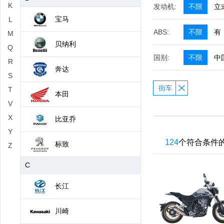
K
发动机:
不限
立
宝马
L
ABS:
不限
有
M
贝纳利
Q
国别:
不限
中
R
奔达
S
街车
T
本田
V
X
比亚乔
Y
124
个符合条件
标致
Z
C
长江
川崎