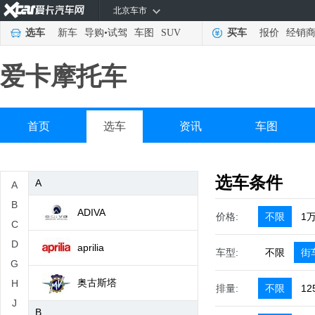
北京车市
选车
新车
导购
•
试驾
车图
SUV
买车
报价
经销
爱卡摩托车
首页
选车
资讯
车图
选车条件
A
A
B
ADIVA
价格:
不限
1
C
D
aprilia
车型:
不限
街
G
奥古斯塔
H
排量:
不限
12
J
B