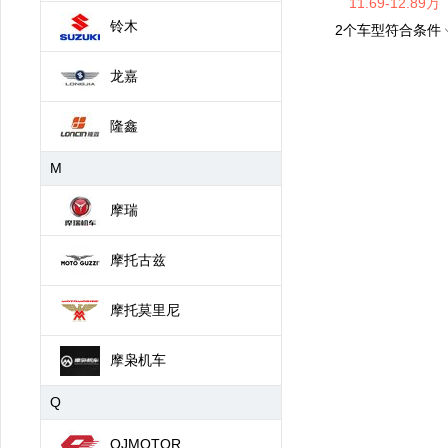
11.69-12.89万
铃木
2
个车型符合条件
龙嘉
隆鑫
M
摩瑞
摩托古兹
摩托莫里尼
摩枭机车
Q
QJMOTOR