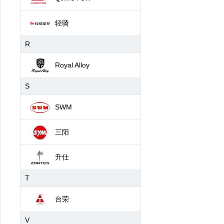
轻骑
R
Royal Alloy
S
SWM
三阳
升仕
T
台荣
V