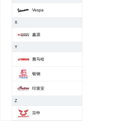
Vespa
X
鑫源
Y
雅马哈
银钢
印第安
Z
宗申