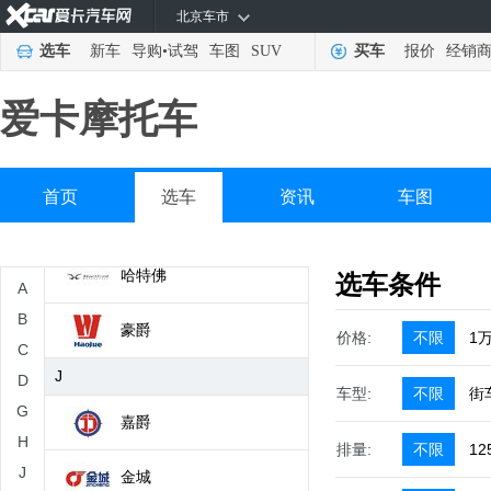
北京车市
杜卡迪
选车
新车
导购
•
试驾
车图
SUV
买车
报价
经销
G
爱卡摩托车
光阳
H
首页
选车
资讯
车图
哈雷戴维森
哈特佛
选车条件
A
B
豪爵
价格:
不限
1
C
J
D
车型:
不限
街
G
嘉爵
H
排量:
不限
12
J
金城