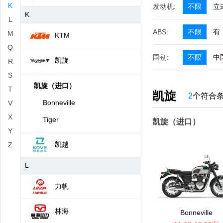
K
发动机:
不限
立
K
L
ABS:
不限
有
M
KTM
Q
国别:
不限
中
凯旋
R
S
凯旋（进口）
T
凯旋
2
个符合
Bonneville
V
X
Tiger
凯旋（进口）
Y
凯越
Z
L
力帆
林海
Bonneville