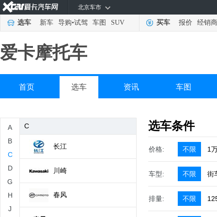
北京车市
贝纳利
选车
新车
导购
•
试驾
车图
SUV
买车
报价
经销
奔达
爱卡摩托车
本田
比亚乔
首页
选车
资讯
车图
标致
选车条件
C
A
B
长江
价格:
不限
1
C
D
川崎
车型:
不限
街
G
春风
H
排量:
不限
12
J