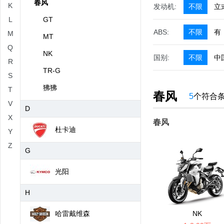
春风
K
发动机:
不限
立
L
GT
ABS:
不限
有
M
MT
Q
NK
国别:
不限
中
R
TR-G
S
狒狒
T
春风
5
个符合
V
D
X
春风
杜卡迪
Y
Z
G
光阳
H
哈雷戴维森
NK