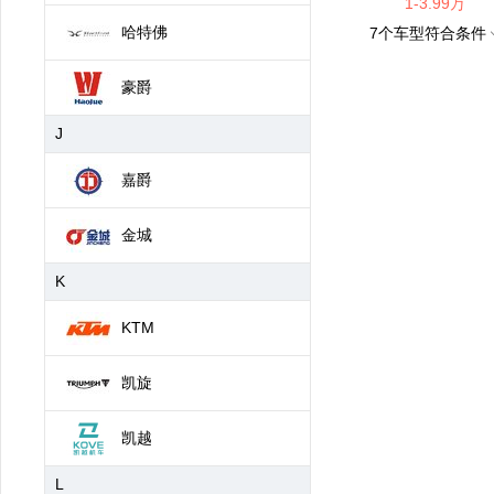
1-3.99万
哈特佛
7
个车型符合条件
豪爵
J
嘉爵
金城
K
KTM
凯旋
凯越
L