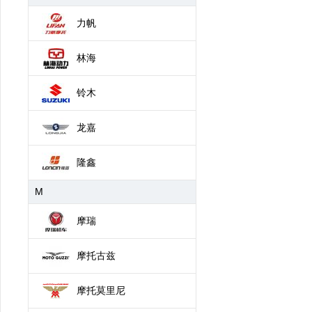
力帆
林海
铃木
龙嘉
隆鑫
M
摩瑞
摩托古兹
摩托莫里尼