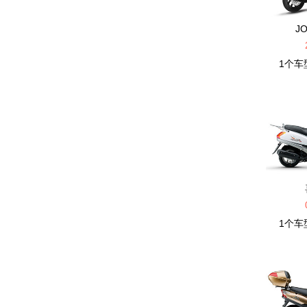
嘉爵
J
金城
1
个车
K
KTM
凯旋
凯越
L
1
个车
力帆
林海
铃木