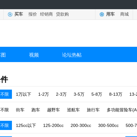
买车
报价
经销商
贷款购
用车
商城
车图
视频
论坛热帖
条件
不限
1万以下
1-2万
2-3万
3-5万
5-8万
8-13万
13
不限
街车
跑车
越野车
巡航车
旅行车
多功能冒险车(A
不限
125cc以下
125-200cc
200-300cc
300-500cc
500-