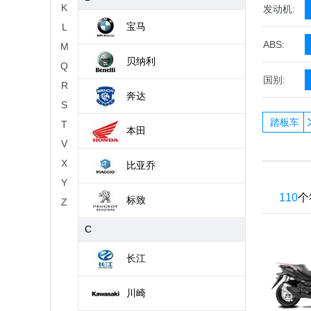
K
发动机:
宝马
L
ABS:
M
贝纳利
Q
国别:
R
奔达
S
踏板车
T
本田
V
X
比亚乔
Y
110
个
标致
Z
C
长江
川崎