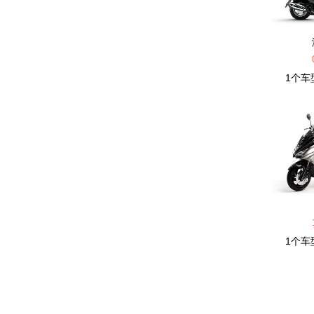
龙嘉
隆鑫
1
个车
M
摩瑞
摩托古兹
摩托莫里尼
摩枭机车
1
个车
Q
QJMOTOR