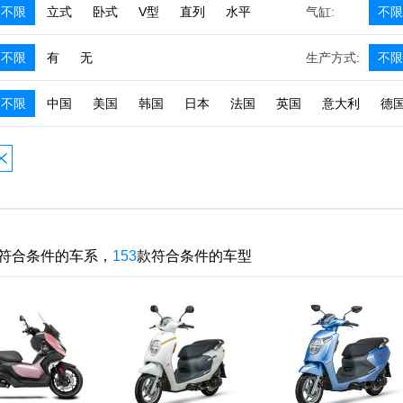
不限
立式
卧式
V型
直列
水平
气缸:
不限
不限
有
无
生产方式:
不限
不限
中国
美国
韩国
日本
法国
英国
意大利
德
符合条件的车系，
153
款符合条件的车型