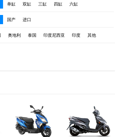
单缸
双缸
三缸
四缸
六缸
国产
进口
国
奥地利
泰国
印度尼西亚
印度
其他