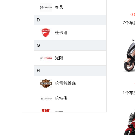
春风
0.
D
7
个车
杜卡迪
G
光阳
H
哈雷戴维森
1
个车
哈特佛
豪爵
J