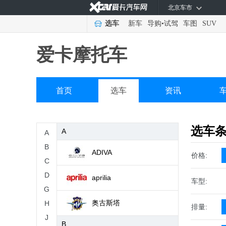
北京车市
选车
新车
导购
•
试驾
车图
SUV
爱卡摩托车
首页
选车
资讯
选车
A
A
B
ADIVA
价格:
C
D
aprilia
车型:
G
奥古斯塔
H
排量:
J
B