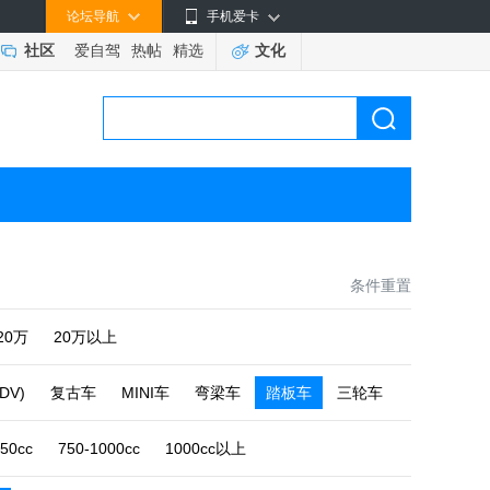
论坛导航
手机爱卡
社区
爱自驾
热帖
精选
文化
条件重置
-20万
20万以上
DV)
复古车
MINI车
弯梁车
踏板车
三轮车
750cc
750-1000cc
1000cc以上