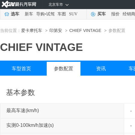
北京车市
选车
新车
导购
•
试驾
车图
SUV
买车
报价
经销
当前位置：
爱卡摩托车
印第安
CHIEF VINTAGE
参数配置
>
>
>
CHIEF VINTAGE
车型首页
参数配置
资讯
车
基本参数
最高车速(km/h)
-
实测0-100km/h加速(s)
-