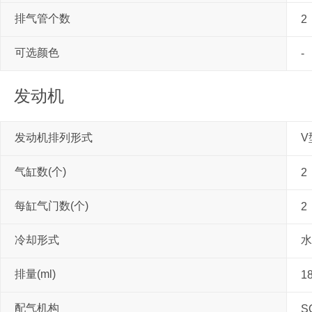
排气管个数
2
可选颜色
-
发动机
发动机排列形式
V
气缸数(个)
2
每缸气门数(个)
2
冷却形式
水
排量(ml)
1
配气机构
S