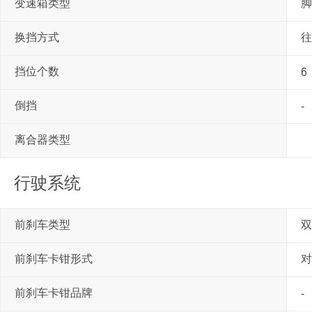
变速箱类型
脚
换挡方式
往
挡位个数
6
倒挡
-
离合器类型
行驶系统
前刹车类型
双
前刹车卡钳形式
对
前刹车卡钳品牌
-