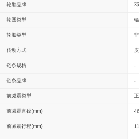
轮胎品牌
邓
轮圈类型
辐
轮胎类型
非
传动方式
皮
链条规格
-
链条品牌
-
前减震类型
正
前减震直径(mm)
4
前减震行程(mm)
1