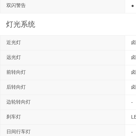
双闪警告
●
灯光系统
近光灯
卤
远光灯
卤
前转向灯
卤
后转向灯
卤
边轮转向灯
-
刹车灯
L
日间行车灯
-