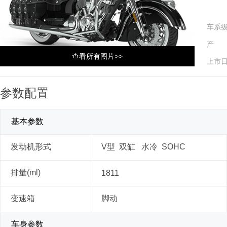
车系
产 
查看所有图片>>
上市
参数配置
基本参数
发动机形式
V型 双缸 水冷 SOHC
排量(ml)
1811
变速箱
脚动
车身参数