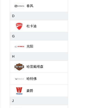
春风
D
杜卡迪
G
光阳
H
哈雷戴维森
哈特佛
豪爵
J