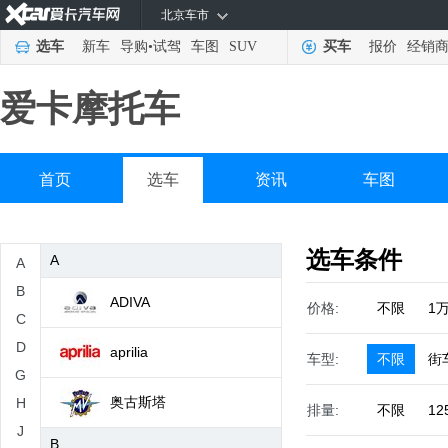
北京车市
选车
新车
导购
•
试驾
车图
SUV
买车
报价
经销
爱卡摩托车
首页
选车
资讯
车图
选车条件
A
A
B
ADIVA
价格:
不限
1
C
D
aprilia
车型:
不限
街
G
奥古斯塔
H
排量:
不限
12
J
B