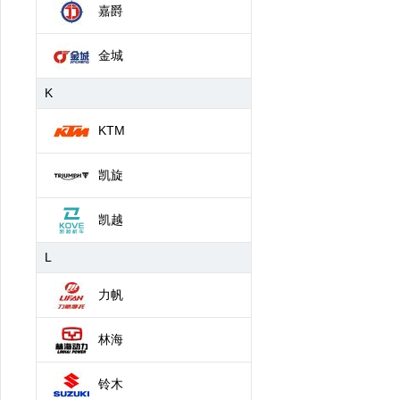
嘉爵
金城
K
KTM
凯旋
凯越
L
力帆
林海
铃木