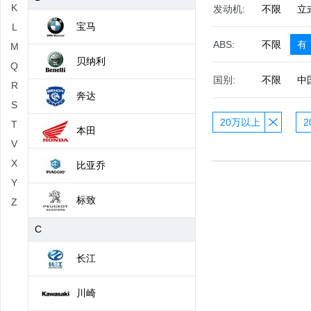
K
发动机:
不限
立
宝马
L
ABS:
不限
有
M
贝纳利
Q
国别:
不限
中
R
奔达
S
20万以上
2
T
本田
V
X
比亚乔
Y
标致
Z
C
长江
川崎