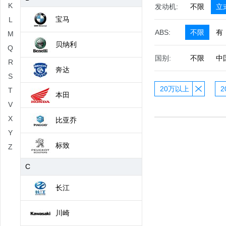
K
发动机:
不限
立
宝马
L
ABS:
不限
有
M
贝纳利
Q
国别:
不限
中
R
奔达
S
20万以上
2
T
本田
V
X
比亚乔
Y
标致
Z
C
长江
川崎