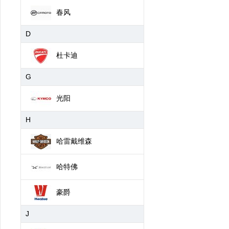
春风
D
杜卡迪
G
光阳
H
哈雷戴维森
哈特佛
豪爵
J