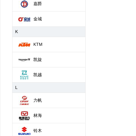
嘉爵
金城
K
KTM
凯旋
凯越
L
力帆
林海
铃木