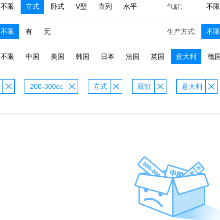
不限
立式
卧式
V型
直列
水平
气缸:
不限
不限
有
无
生产方式:
不限
不限
中国
美国
韩国
日本
法国
英国
意大利
德
200-300cc
立式
双缸
意大利