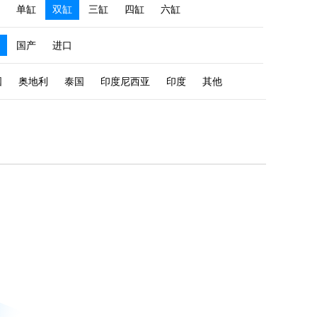
单缸
双缸
三缸
四缸
六缸
国产
进口
国
奥地利
泰国
印度尼西亚
印度
其他