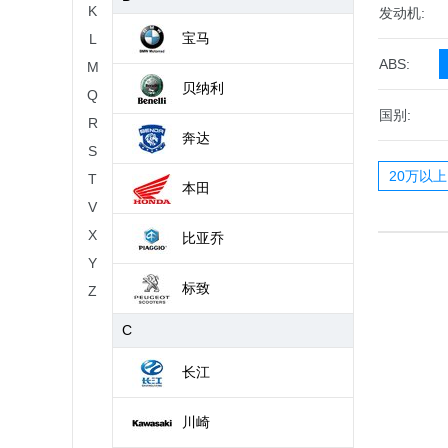
K
发动机:
宝马
L
ABS:
M
贝纳利
Q
国别:
R
奔达
S
20万以上
T
本田
V
X
比亚乔
Y
标致
Z
C
长江
川崎