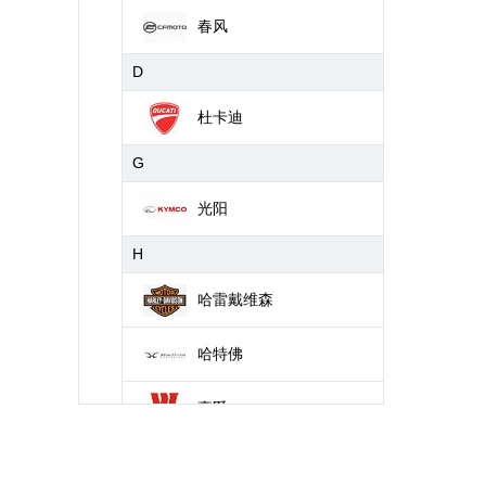
春风
D
杜卡迪
G
光阳
H
哈雷戴维森
哈特佛
豪爵
J