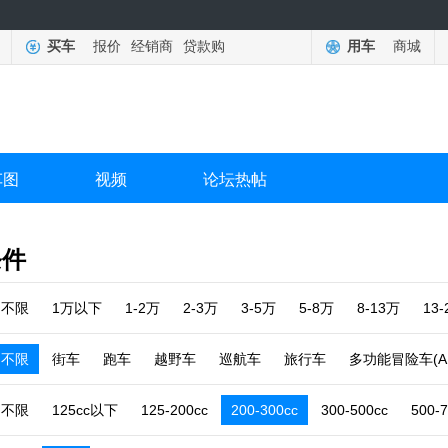
买车
报价
经销商
贷款购
用车
商城
车图
视频
论坛热帖
条件
不限
1万以下
1-2万
2-3万
3-5万
5-8万
8-13万
13
不限
街车
跑车
越野车
巡航车
旅行车
多功能冒险车(A
不限
125cc以下
125-200cc
200-300cc
300-500cc
500-