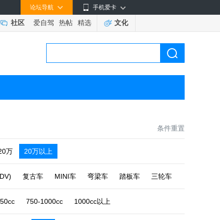
论坛导航
手机爱卡
社区
爱自驾
热帖
精选
文化
条件重置
-20万
20万以上
DV)
复古车
MINI车
弯梁车
踏板车
三轮车
750cc
750-1000cc
1000cc以上