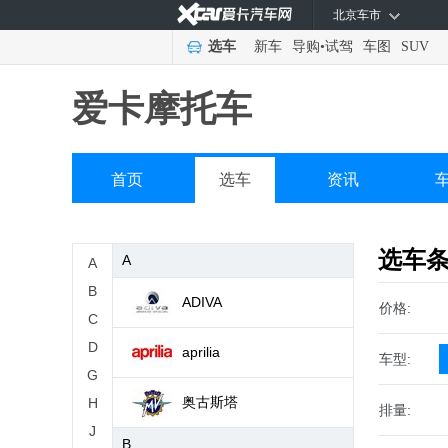
北京车市
选车
新车
导购
•
试驾
车图
SUV
爱卡摩托车
首页
选车
资讯
选车
A
A
B
ADIVA
价格:
C
D
aprilia
车型:
G
奥古斯塔
H
排量:
J
B