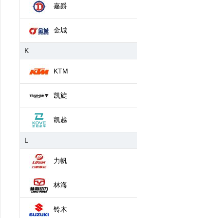
嘉爵
金城
K
KTM
凯旋
凯越
L
力帆
林海
铃木