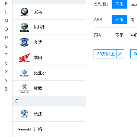
K
发动机:
不限
立
宝马
L
ABS:
不限
有
M
贝纳利
Q
国别:
不限
中
R
奔达
S
20万以上
2
T
本田
V
X
比亚乔
Y
标致
Z
C
长江
川崎