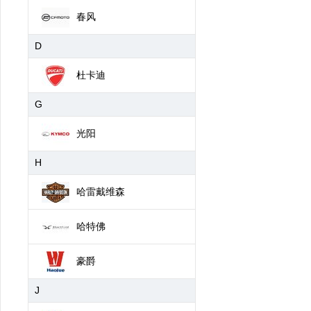
春风
D
杜卡迪
G
光阳
H
哈雷戴维森
哈特佛
豪爵
J