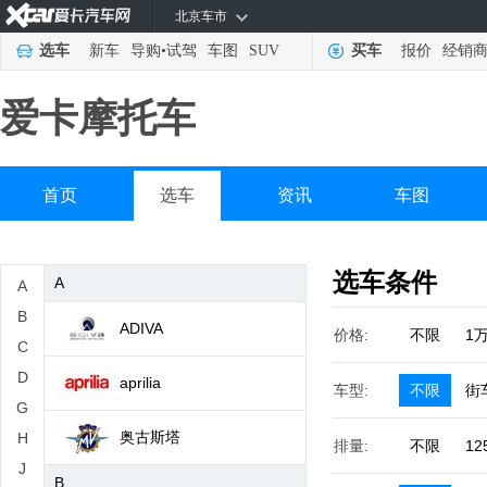
北京车市
选车
新车
导购
•
试驾
车图
SUV
买车
报价
经销
爱卡摩托车
首页
选车
资讯
车图
选车条件
A
A
B
ADIVA
价格:
不限
1
C
D
aprilia
车型:
不限
街
G
奥古斯塔
H
排量:
不限
12
J
B