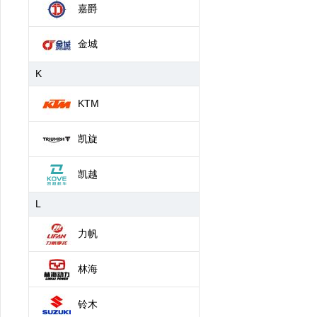
嘉爵
金城
K
KTM
凯旋
凯越
L
力帆
林海
铃木