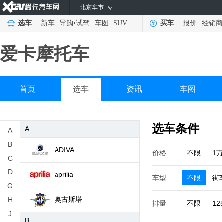
北京车市
选车
新车
导购
•
试驾
车图
SUV
买车
报价
经销
爱卡摩托车
首页
选车
资讯
车图
选车条件
A
A
B
ADIVA
价格:
不限
1
C
D
aprilia
车型:
不限
街
G
奥古斯塔
H
排量:
不限
12
J
B