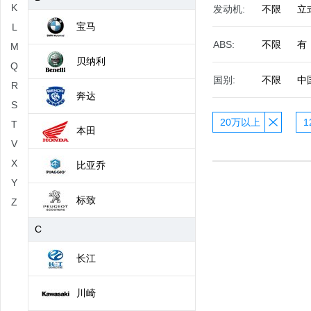
K
发动机:
不限
立
宝马
L
ABS:
不限
有
M
贝纳利
Q
国别:
不限
中
R
奔达
S
20万以上
1
T
本田
V
X
比亚乔
Y
标致
Z
C
长江
川崎