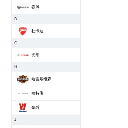
春风
D
杜卡迪
G
光阳
H
哈雷戴维森
哈特佛
豪爵
J