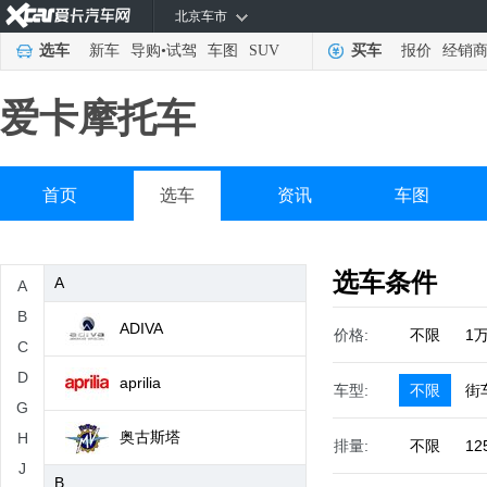
北京车市
选车
新车
导购
•
试驾
车图
SUV
买车
报价
经销
爱卡摩托车
首页
选车
资讯
车图
选车条件
A
A
B
ADIVA
价格:
不限
1
C
D
aprilia
车型:
不限
街
G
奥古斯塔
H
排量:
不限
12
J
B