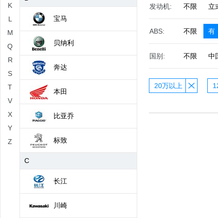
K
发动机:
不限
立
宝马
L
ABS:
不限
有
M
贝纳利
Q
国别:
不限
中
R
奔达
S
20万以上
1
T
本田
V
X
比亚乔
Y
标致
Z
C
长江
川崎