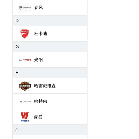
春风
D
杜卡迪
G
光阳
H
哈雷戴维森
哈特佛
豪爵
J