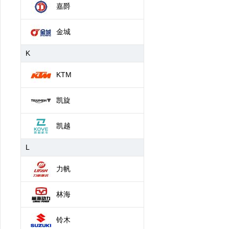
嘉爵
金城
K
KTM
凯旋
凯越
L
力帆
林海
铃木