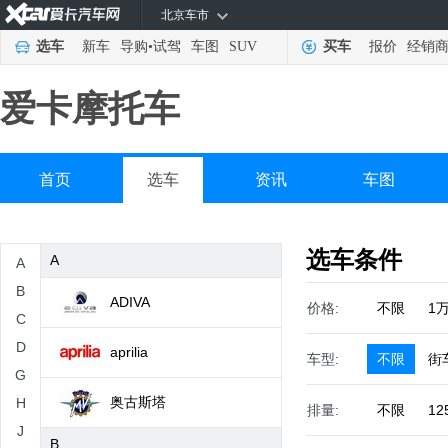
北京车市
选车
新车
导购
•
试驾
车图
SUV
买车
报价
经销
爱卡摩托车
首页
选车
资讯
车图
选车条件
A
A
B
ADIVA
价格:
不限
1
C
D
aprilia
车型:
不限
街
G
奥古斯塔
H
排量:
不限
12
J
B