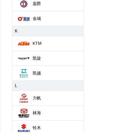
嘉爵
金城
K
KTM
凯旋
凯越
L
力帆
林海
铃木