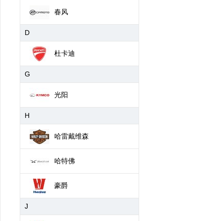
春风
D
杜卡迪
G
光阳
H
哈雷戴维森
哈特佛
豪爵
J