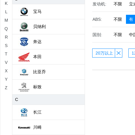
K
发动机:
不限
立
宝马
L
ABS:
不限
有
M
贝纳利
Q
国别:
不限
中
R
奔达
S
20万以上
1
T
本田
V
X
比亚乔
Y
标致
Z
C
长江
川崎