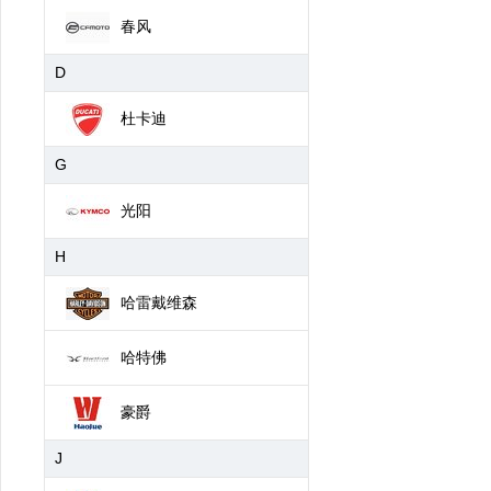
春风
D
杜卡迪
G
光阳
H
哈雷戴维森
哈特佛
豪爵
J