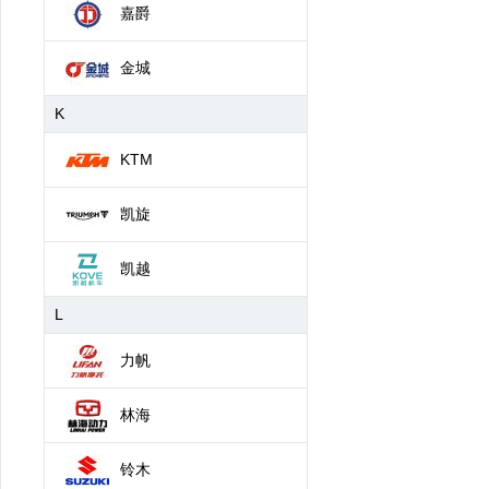
嘉爵
金城
K
KTM
凯旋
凯越
L
力帆
林海
铃木