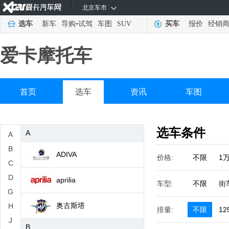
北京车市
选车
新车
导购
•
试驾
车图
SUV
买车
报价
经销
爱卡摩托车
首页
选车
资讯
车图
选车条件
A
A
B
ADIVA
价格:
不限
1
C
D
aprilia
车型:
不限
街
G
奥古斯塔
H
排量:
不限
12
J
B