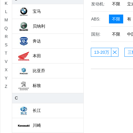
K
发动机:
不限
立
宝马
L
ABS:
不限
有
M
贝纳利
Q
国别:
不限
中
R
奔达
S
13-20万
三
T
本田
V
X
比亚乔
Y
标致
Z
C
长江
川崎