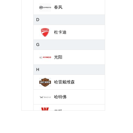
春风
D
杜卡迪
G
光阳
H
哈雷戴维森
哈特佛
豪爵
J