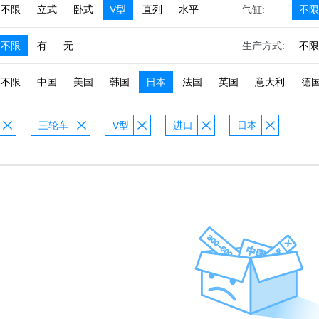
不限
立式
卧式
V型
直列
水平
气缸:
不限
不限
有
无
生产方式:
不限
不限
中国
美国
韩国
日本
法国
英国
意大利
德
三轮车
V型
进口
日本