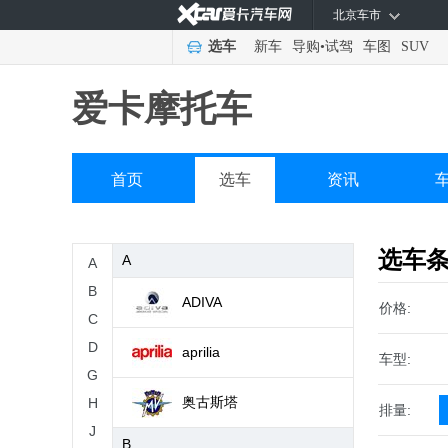
北京车市
选车
新车
导购
•
试驾
车图
SUV
爱卡摩托车
首页
选车
资讯
选车
A
A
B
ADIVA
价格:
C
D
aprilia
车型:
G
奥古斯塔
H
排量:
J
B