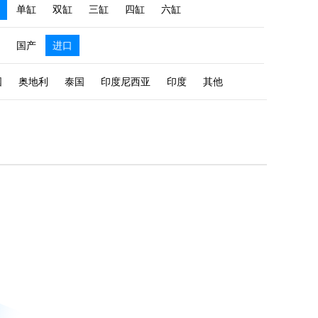
单缸
双缸
三缸
四缸
六缸
国产
进口
国
奥地利
泰国
印度尼西亚
印度
其他