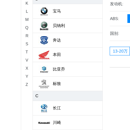
K
发动机:
宝马
L
ABS:
M
贝纳利
Q
国别:
R
奔达
S
13-20万
T
本田
V
X
比亚乔
Y
标致
Z
C
长江
川崎