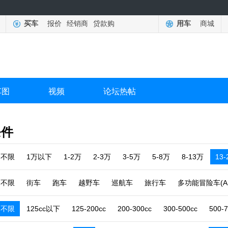
买车
报价
经销商
贷款购
用车
商城
车图
视频
论坛热帖
条件
不限
1万以下
1-2万
2-3万
3-5万
5-8万
8-13万
13
不限
街车
跑车
越野车
巡航车
旅行车
多功能冒险车(A
不限
125cc以下
125-200cc
200-300cc
300-500cc
500-