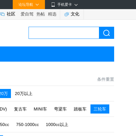
论坛导航
手机爱卡
社区
爱自驾
热帖
精选
文化
条件重置
-20万
20万以上
DV)
复古车
MINI车
弯梁车
踏板车
三轮车
750cc
750-1000cc
1000cc以上