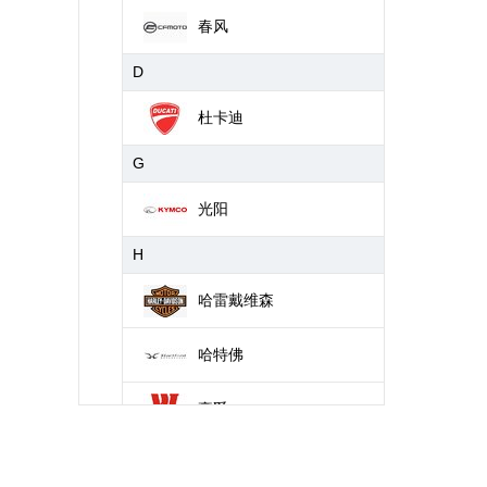
春风
D
杜卡迪
G
光阳
H
哈雷戴维森
哈特佛
豪爵
J