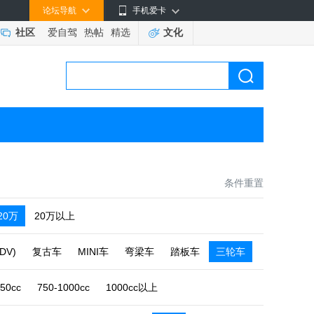
论坛导航
手机爱卡
社区
爱自驾
热帖
精选
文化
条件重置
-20万
20万以上
DV)
复古车
MINI车
弯梁车
踏板车
三轮车
750cc
750-1000cc
1000cc以上