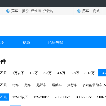
买车
报价
经销商
贷款购
用车
商城
车图
视频
论坛热帖
条件
不限
1万以下
1-2万
2-3万
3-5万
5-8万
8-13万
13
不限
街车
跑车
越野车
巡航车
旅行车
多功能冒险车(A
不限
125cc以下
125-200cc
200-300cc
300-500cc
500-