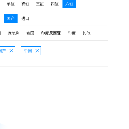
单缸
双缸
三缸
四缸
六缸
国产
进口
国
奥地利
泰国
印度尼西亚
印度
其他
国产
中国