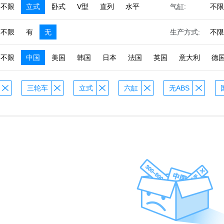
不限
立式
卧式
V型
直列
水平
气缸:
不限
不限
有
无
生产方式:
不限
不限
中国
美国
韩国
日本
法国
英国
意大利
德
三轮车
立式
六缸
无ABS