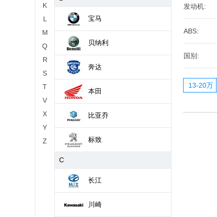
K
发动机:
宝马
L
ABS:
M
贝纳利
Q
国别:
R
奔达
S
13-20万
T
本田
V
X
比亚乔
Y
标致
Z
C
长江
川崎