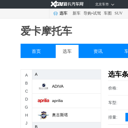
北京车市
选车
新车
导购
•
试驾
车图
SUV
爱卡摩托车
首页
选车
资讯
选车
A
A
B
ADIVA
价格:
C
D
aprilia
车型:
G
奥古斯塔
H
排量:
J
B