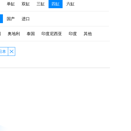
单缸
双缸
三缸
四缸
六缸
国产
进口
国
奥地利
泰国
印度尼西亚
印度
其他
日本