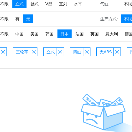
不限
立式
卧式
V型
直列
水平
气缸:
不限
不限
有
无
生产方式:
不限
不限
中国
美国
韩国
日本
法国
英国
意大利
德
三轮车
立式
四缸
无ABS