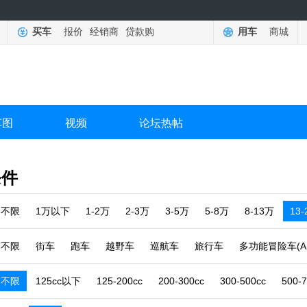
买车
报价
经销商
贷款购
用车
商城
车图
视频
论坛热帖
条件
不限
1万以下
1-2万
2-3万
3-5万
5-8万
8-13万
13
不限
街车
跑车
越野车
巡航车
旅行车
多功能冒险车(A
不限
125cc以下
125-200cc
200-300cc
300-500cc
500-