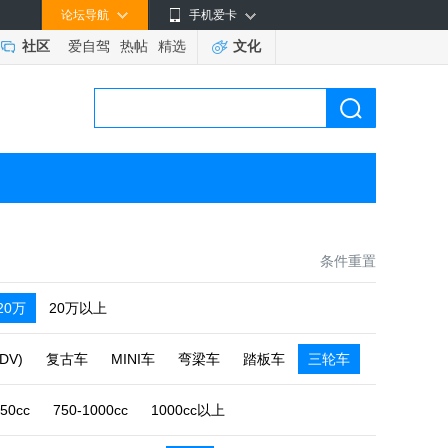
论坛导航
手机爱卡
社区
爱自驾
热帖
精选
文化
条件重置
-20万
20万以上
DV)
复古车
MINI车
弯梁车
踏板车
三轮车
750cc
750-1000cc
1000cc以上