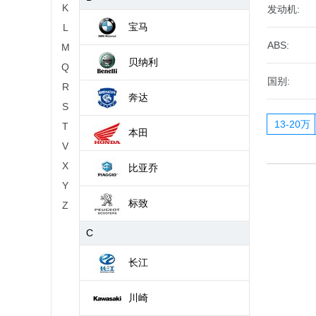
K
发动机:
宝马
L
ABS:
M
贝纳利
Q
国别:
R
奔达
S
13-20万
T
本田
V
X
比亚乔
Y
标致
Z
C
长江
川崎