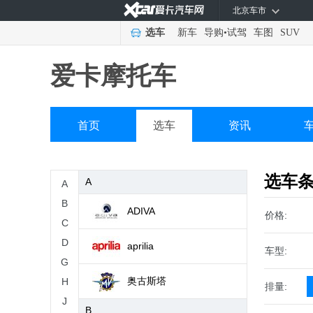
北京车市
选车
新车
导购
•
试驾
车图
SUV
爱卡摩托车
首页
选车
资讯
选车
A
A
B
ADIVA
价格:
C
D
aprilia
车型:
G
奥古斯塔
H
排量:
J
B