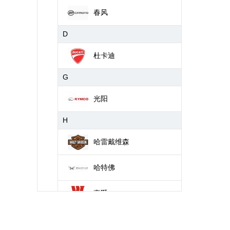
春风
D
杜卡迪
G
光阳
H
哈雷戴维森
哈特佛
豪爵
J