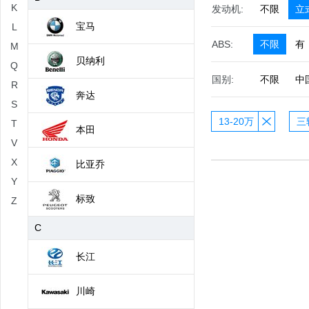
K
发动机:
不限
立
宝马
L
ABS:
不限
有
M
贝纳利
Q
国别:
不限
中
R
奔达
S
13-20万
三
T
本田
V
X
比亚乔
Y
标致
Z
C
长江
川崎