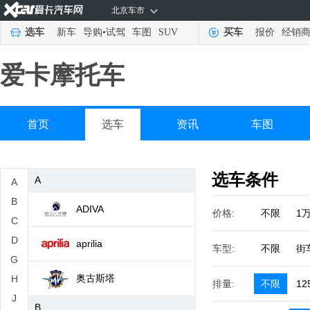
北京车市
选车
新车
导购
•
试驾
车图
SUV
买车
报价
经销
爱卡摩托车
首页
选车
资讯
车图
选车条件
A
A
B
ADIVA
价格:
不限
1
C
D
aprilia
车型:
不限
街
G
奥古斯塔
H
排量:
不限
12
J
B