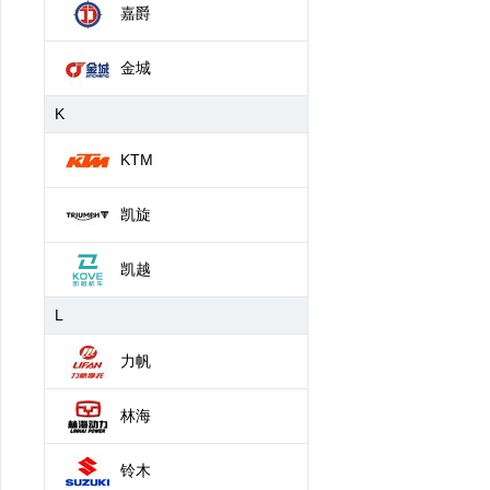
嘉爵
金城
K
KTM
凯旋
凯越
L
力帆
林海
铃木