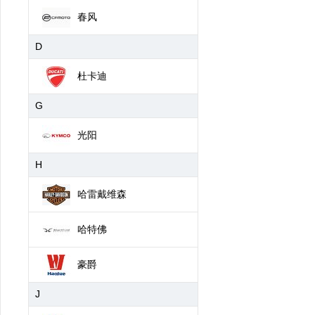
春风
D
杜卡迪
G
光阳
H
哈雷戴维森
哈特佛
豪爵
J