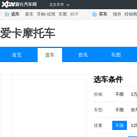
北京车市
选车
新车
导购
•
试驾
车图
SUV
买车
报价
经销
爱卡摩托车
首页
选车
资讯
车图
选车条件
价格:
不限
1
车型:
不限
街
排量:
不限
12