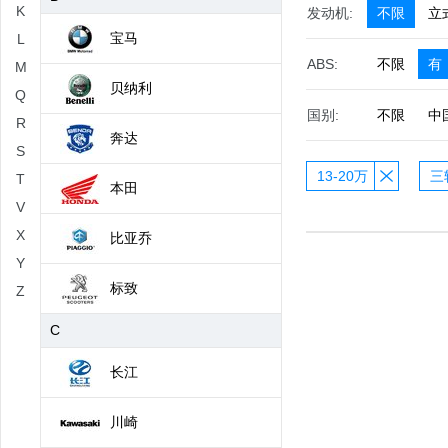
K
发动机:
不限
立
宝马
L
ABS:
不限
有
M
贝纳利
Q
国别:
不限
中
R
奔达
S
13-20万
三
T
本田
V
X
比亚乔
Y
标致
Z
C
长江
川崎