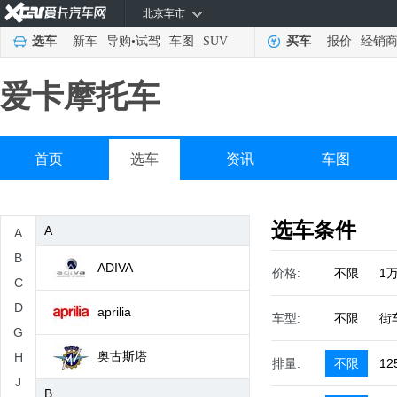
北京车市
选车
新车
导购
•
试驾
车图
SUV
买车
报价
经销
爱卡摩托车
首页
选车
资讯
车图
选车条件
A
A
B
ADIVA
价格:
不限
1
C
D
aprilia
车型:
不限
街
G
奥古斯塔
H
排量:
不限
12
J
B