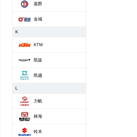
嘉爵
金城
K
KTM
凯旋
凯越
L
力帆
林海
铃木