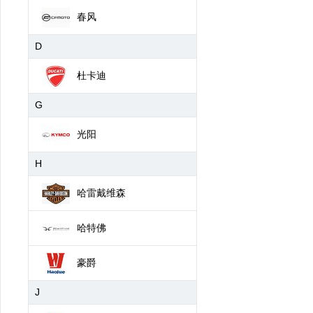
春风
D
杜卡迪
G
光阳
H
哈雷戴维森
哈特佛
豪爵
J