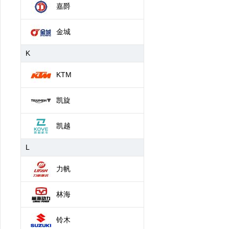
嘉爵
金城
K
KTM
凯旋
凯越
L
力帆
林海
铃木