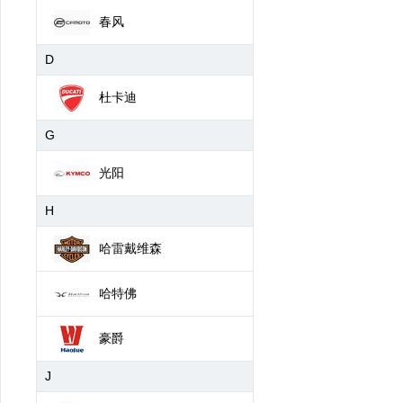
春风
D
杜卡迪
G
光阳
H
哈雷戴维森
哈特佛
豪爵
J