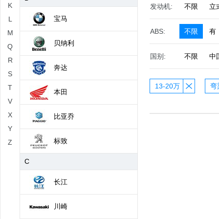
K
发动机:
不限
立
宝马
L
ABS:
不限
有
M
贝纳利
Q
国别:
不限
中
R
奔达
S
13-20万
弯
T
本田
V
X
比亚乔
Y
标致
Z
C
长江
川崎