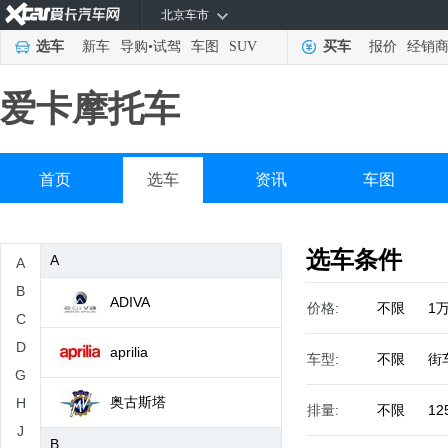
北京车市
选车
新车
导购
•
试驾
车图
SUV
买车
报价
经销
爱卡摩托车
首页
选车
资讯
车图
选车条件
A
A
B
ADIVA
价格:
不限
1
C
D
aprilia
车型:
不限
街
G
奥古斯塔
H
排量:
不限
12
J
B