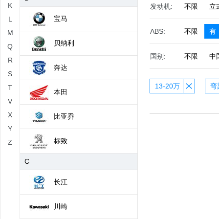
K
发动机:
不限
立
宝马
L
ABS:
不限
有
M
贝纳利
Q
国别:
不限
中
R
奔达
S
13-20万
弯
T
本田
V
X
比亚乔
Y
标致
Z
C
长江
川崎