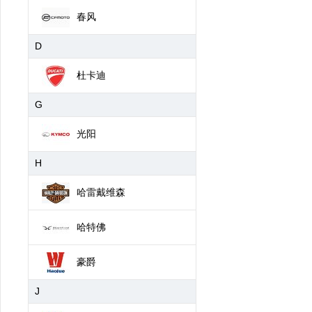
春风
D
杜卡迪
G
光阳
H
哈雷戴维森
哈特佛
豪爵
J