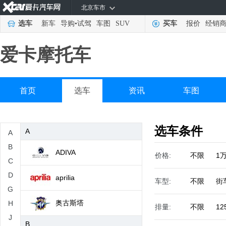
北京车市
选车
新车
导购
•
试驾
车图
SUV
买车
报价
经销
爱卡摩托车
首页
选车
资讯
车图
选车条件
A
A
B
ADIVA
价格:
不限
1
C
D
aprilia
车型:
不限
街
G
奥古斯塔
H
排量:
不限
12
J
B