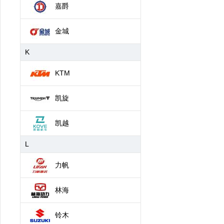
嘉爵
金城
K
KTM
凯旋
凯越
L
力帆
林海
铃木