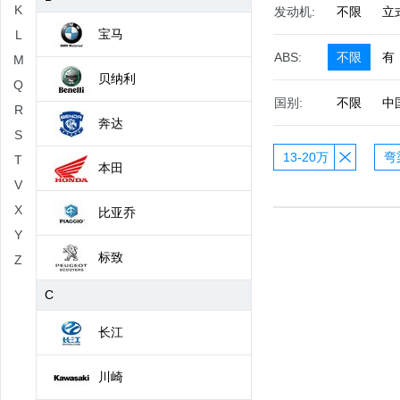
K
发动机:
不限
立
宝马
L
ABS:
不限
有
M
贝纳利
Q
国别:
不限
中
R
奔达
S
13-20万
弯
T
本田
V
X
比亚乔
Y
标致
Z
C
长江
川崎