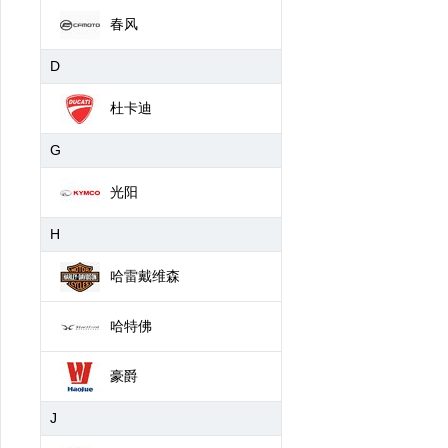
春风
D
杜卡迪
G
光阳
H
哈雷戴维森
哈特佛
豪爵
J