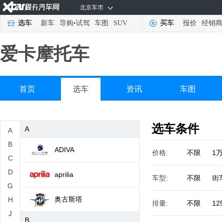
北京车市
选车
新车
导购
•
试驾
车图
SUV
买车
报价
经销
爱卡摩托车
首页
选车
资讯
车图
选车条件
A
A
B
ADIVA
价格:
不限
1
C
D
aprilia
车型:
不限
街
G
奥古斯塔
H
排量:
不限
12
J
B