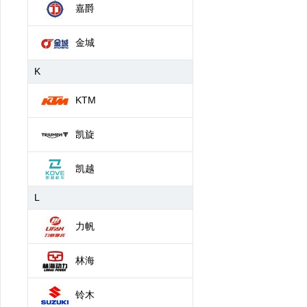
嘉爵
金城
K
KTM
凯旋
凯越
L
力帆
林海
铃木