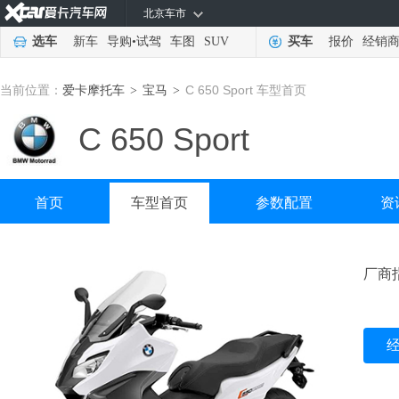
北京车市
选车
新车
导购
•
试驾
车图
SUV
买车
报价
经销
当前位置：
爱卡摩托车
宝马
C 650 Sport 车型首页
>
>
C 650 Sport
首页
车型首页
参数配置
资
厂商