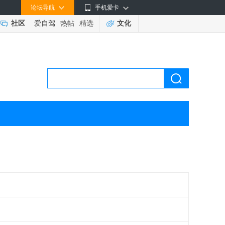
论坛导航
手机爱卡
社区
爱自驾
热帖
精选
文化