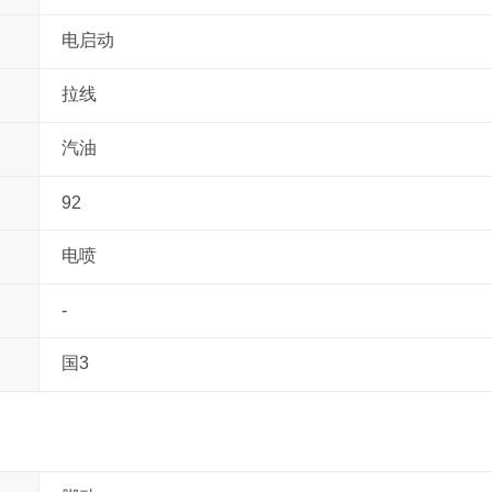
电启动
拉线
汽油
92
电喷
-
国3