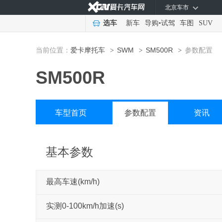
北京车市
选车
新车
导购
•
试驾
车图
SUV
当前位置：
爱卡摩托车
SWM
SM500R
参数配置
>
>
>
SM500R
车型首页
参数配置
资讯
基本参数
最高车速(km/h)
实测0-100km/h加速(s)