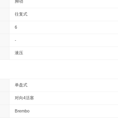
脚动
往复式
6
-
液压
单盘式
对向4活塞
Brembo