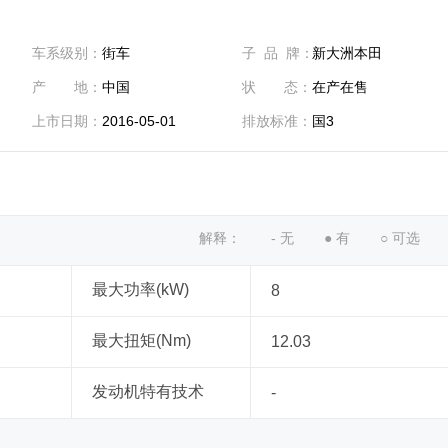
车系级别：
街车
子 品 牌：
新大洲本田
产 地：
中国
状 态：
在产在售
上市日期：
2016-05-01
排放标准：
国3
解释：
- 无
● 有
○ 可选
最大功率(kW)
8
最大扭矩(Nm)
12.03
发动机特有技术
-