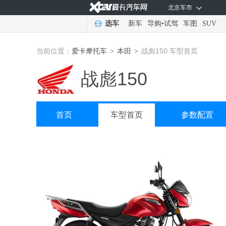
北京车市
选车
新车
导购
•
试驾
车图
SUV
当前位置：
爱卡摩托车
本田
战彪150 车型首页
>
>
战彪150
首页
车型首页
参数配置