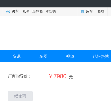
买车
报价
经销商
贷款购
用车
商城
资讯
车图
视频
论坛热帖
￥7980
厂商指导价：
元
经销商