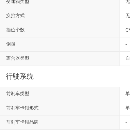
变速箱类型
无
换挡方式
无
挡位个数
C
倒挡
-
离合器类型
自
行驶系统
前刹车类型
单
前刹车卡钳形式
单
前刹车卡钳品牌
-