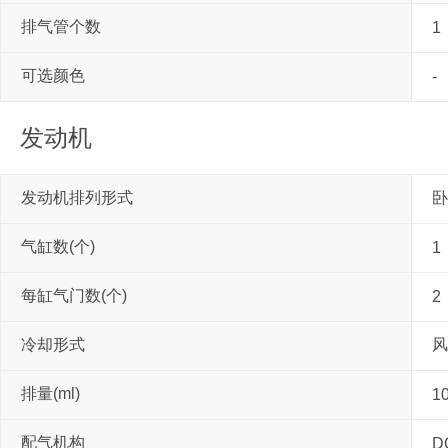
排气管个数
1
可选颜色
-
发动机
发动机排列形式
卧
气缸数(个)
1
每缸气门数(个)
2
冷却形式
风
排量(ml)
1
配气机构
D