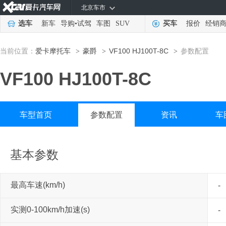
北京车市
选车
新车
导购
•
试驾
车图
SUV
买车
报价
经销
当前位置：
爱卡摩托车
豪爵
VF100 HJ100T-8C
参数配置
>
>
>
VF100 HJ100T-8C
车型首页
参数配置
资讯
车
基本参数
最高车速(km/h)
-
实测0-100km/h加速(s)
-