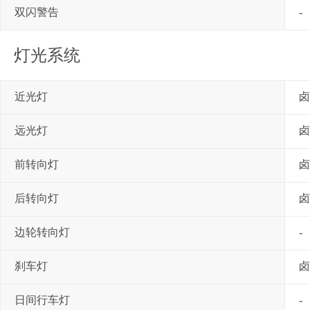
双闪警告
-
灯光系统
近光灯
卤
远光灯
卤
前转向灯
卤
后转向灯
卤
边轮转向灯
-
刹车灯
卤
日间行车灯
-