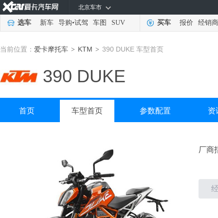
北京车市
选车
新车
导购
•
试驾
车图
SUV
买车
报价
经销
当前位置：
爱卡摩托车
KTM
390 DUKE 车型首页
>
>
390 DUKE
首页
车型首页
参数配置
资
厂商