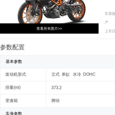
车系
产 
查看所有图片>>
上市
参数配置
基本参数
发动机形式
立式 单缸 水冷 DOHC
排量(ml)
373.2
变速箱
脚动
车身参数