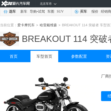
北京车市
选车
新车
导购
•
试驾
车图
SUV
买车
报价
经销
当前位置：
爱卡摩托车
哈雷戴维森
BREAKOUT 114 突破者 车型
>
>
BREAKOUT 114 突破
首页
车型首页
参数配置
资
厂商