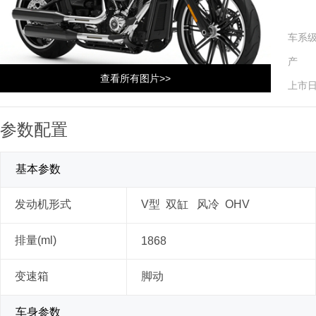
车系
产 
查看所有图片>>
上市
参数配置
基本参数
发动机形式
V型 双缸 风冷 OHV
排量(ml)
1868
变速箱
脚动
车身参数