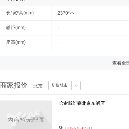
长*宽*高(mm)
2370*-*-
轴距(mm)
-
座高(mm)
-
查看全部
商家报价
切换城市
北京
哈雷戴维森北京东润店
010-67891903