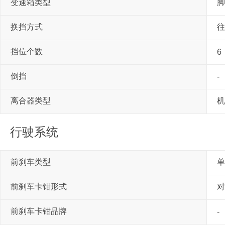
变速箱类型
脚
换挡方式
往
挡位个数
6
倒挡
-
离合器类型
机
行驶系统
前刹车类型
单
前刹车卡钳形式
对
前刹车卡钳品牌
-