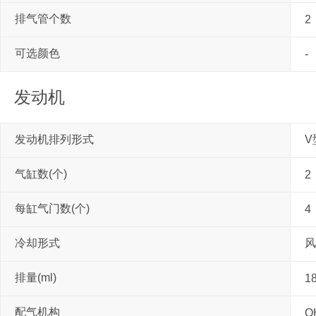
排气管个数
2
可选颜色
-
发动机
发动机排列形式
V
气缸数(个)
2
每缸气门数(个)
4
冷却形式
风
排量(ml)
1
配气机构
O