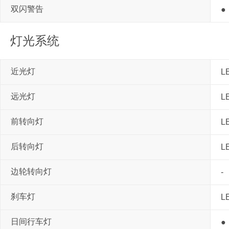
双闪警告
●
灯光系统
近光灯
L
远光灯
L
前转向灯
L
后转向灯
L
边轮转向灯
-
刹车灯
L
日间行车灯
●