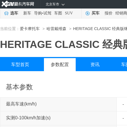
北京车市
选车
新车
导购
•
试驾
车图
SUV
买车
报价
经销
当前位置：
爱卡摩托车
哈雷戴维森
HERITAGE CLASSIC 经典
>
>
HERITAGE CLASSIC 
车型首页
参数配置
资讯
车
基本参数
最高车速(km/h)
-
实测0-100km/h加速(s)
-