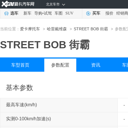
北京车市
选车
新车
导购
•
试驾
车图
SUV
买车
报价
经销
当前位置：
爱卡摩托车
哈雷戴维森
STREET BOB 街霸
参数配
>
>
>
STREET BOB 街霸
车型首页
参数配置
资讯
车
基本参数
最高车速(km/h)
-
实测0-100km/h加速(s)
-