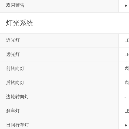
双闪警告
●
灯光系统
近光灯
L
远光灯
L
前转向灯
卤
后转向灯
卤
边轮转向灯
-
刹车灯
L
日间行车灯
●