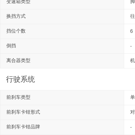
变速箱类型
脚
换挡方式
往
挡位个数
6
倒挡
-
离合器类型
机
行驶系统
前刹车类型
单
前刹车卡钳形式
对
前刹车卡钳品牌
-