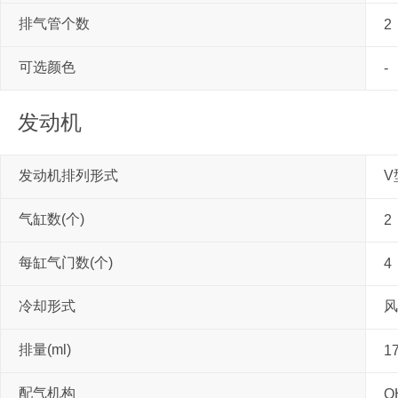
排气管个数
2
可选颜色
-
发动机
发动机排列形式
V
气缸数(个)
2
每缸气门数(个)
4
冷却形式
风
排量(ml)
1
配气机构
O