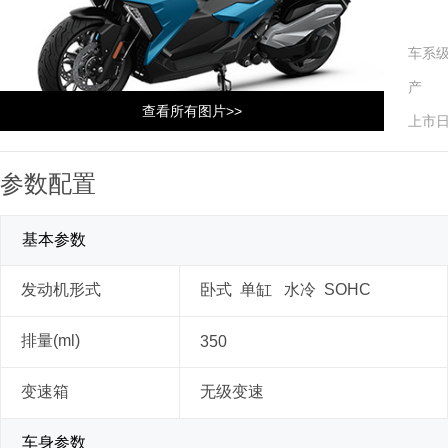
车系
产 
查看所有图片>>
上市
参数配置
基本参数
发动机形式
卧式 单缸 水冷 SOHC
排量(ml)
350
变速箱
无级变速
车身参数