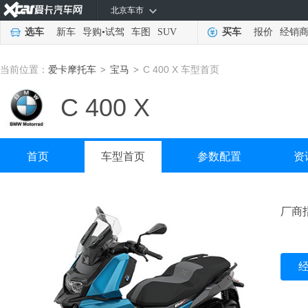
北京车市
选车
新车
导购
•
试驾
车图
SUV
买车
报价
经销
当前位置：
爱卡摩托车
宝马
C 400 X 车型首页
>
>
C 400 X
首页
车型首页
参数配置
资
厂商