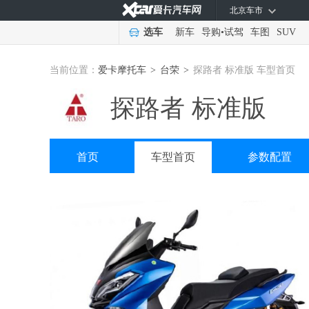
北京车市
选车
新车
导购
•
试驾
车图
SUV
当前位置：
爱卡摩托车
台荣
探路者 标准版 车型首页
>
>
探路者 标准版
首页
车型首页
参数配置