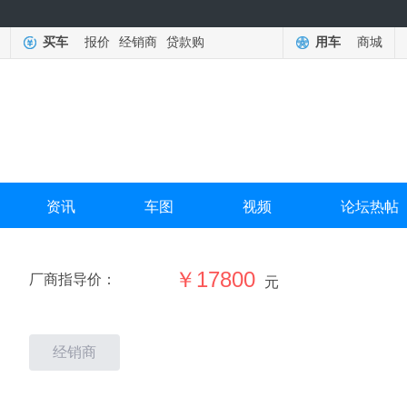
买车
报价
经销商
贷款购
用车
商城
资讯
车图
视频
论坛热帖
￥17800
厂商指导价：
元
经销商