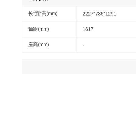
长*宽*高(mm)
2227*786*1291
轴距(mm)
1617
座高(mm)
-