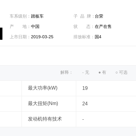
车系级别：
踏板车
子 品 牌：
台荣
产 地：
中国
状 态：
在产在售
上市日期：
2019-03-25
排放标准：
国4
解释：
- 无
● 有
○ 可选
最大功率(kW)
19
最大扭矩(Nm)
24
发动机特有技术
-