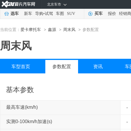
北京车市
选车
新车
导购
•
试驾
车图
SUV
买车
报价
经销
当前位置：
爱卡摩托车
鑫源
周末风
参数配置
>
>
>
周末风
车型首页
参数配置
资讯
车
基本参数
最高车速(km/h)
-
实测0-100km/h加速(s)
-