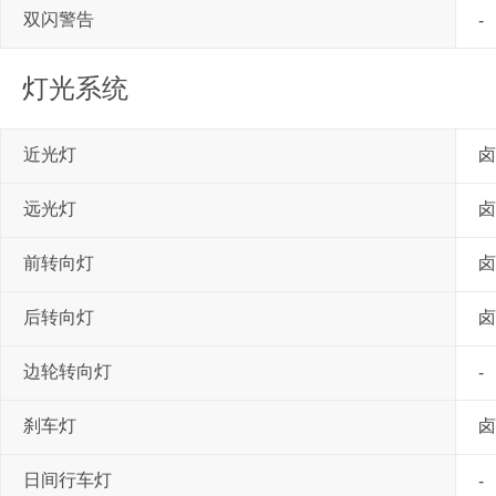
双闪警告
-
灯光系统
近光灯
卤
远光灯
卤
前转向灯
卤
后转向灯
卤
边轮转向灯
-
刹车灯
卤
日间行车灯
-