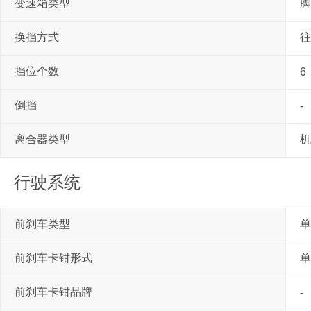
变速箱类型
脚
换挡方式
往
挡位个数
6
倒挡
-
离合器类型
机
行驶系统
前刹车类型
单
前刹车卡钳形式
单
前刹车卡钳品牌
-