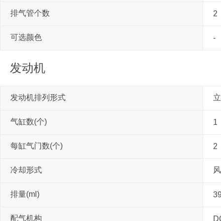
排气管个数
2
可选颜色
-
发动机
发动机排列形式
立
气缸数(个)
1
每缸气门数(个)
2
冷却形式
风
排量(ml)
39
配气机构
D