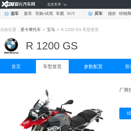
北京车市
选车
新车
导购
•
试驾
车图
SUV
买车
报价
经销
当前位置：
爱卡摩托车
宝马
R 1200 GS 车型首页
>
>
R 1200 GS
首页
车型首页
参数配置
资
厂商