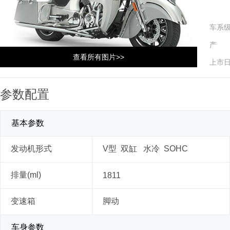
车系
产 
查看所有图片>>
上市
参数配置
基本参数
发动机形式
V型 双缸 水冷 SOHC
排量(ml)
1811
变速箱
脚动
车身参数