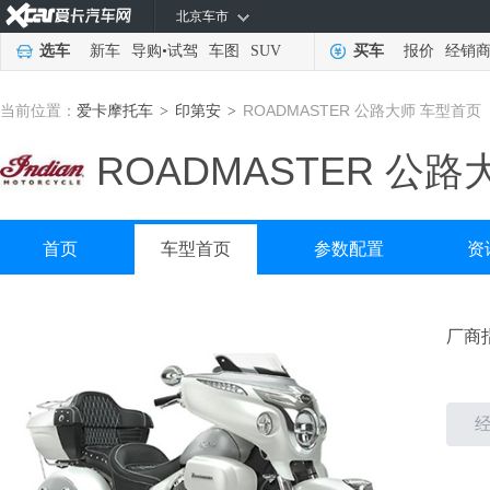
北京车市
选车
新车
导购
•
试驾
车图
SUV
买车
报价
经销
当前位置：
爱卡摩托车
印第安
ROADMASTER 公路大师 车型首页
>
>
ROADMASTER 公路
首页
车型首页
参数配置
资
厂商